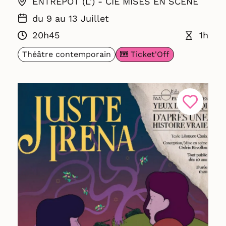
ENTREPÔT (L') - CIE MISES EN SCÈNE
du 9 au 13 Juillet
20h45
1h
Ticket'Off
Théâtre contemporain