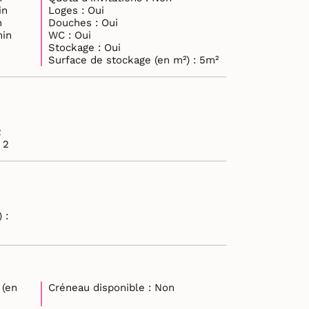
: 10min
Loges : Oui
n
Douches : Oui
) : 20min
WC : Oui
Stockage : Oui
Surface de stockage (en m²) : 5m²
 : 2
e retours plateau : 2
 :
 (en
Créneau disponible : Non