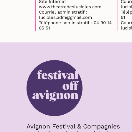
Site Internet :
Courr
www.theatredeslucioles.com
luci
Courriel administratif :
Télépho
lucioles.adm@gmail.com
51
Téléphone administratif : 04 90 14
Courr
05 51
luci
Avignon Festival & Compagnies