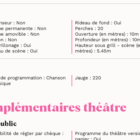
Ascenseur : Non
Rideau de fond : Oui
Rampe permanente : Non
Perches : 20
Rampe amovible : Non
Ouverture (en mètres) : 10m
Balcon : Non
Profondeur (en mètres) : 
Pendrillonage : Oui
Hauteur sous grill - scène (
Rideau de scène : Oui
mètres) : 5.45m
e programmation : Chanson
Jauge : 220
sique
plémentaires théâtre
public
bilité de régler par chèque :
Programme du théâtre versi
papier : Oui