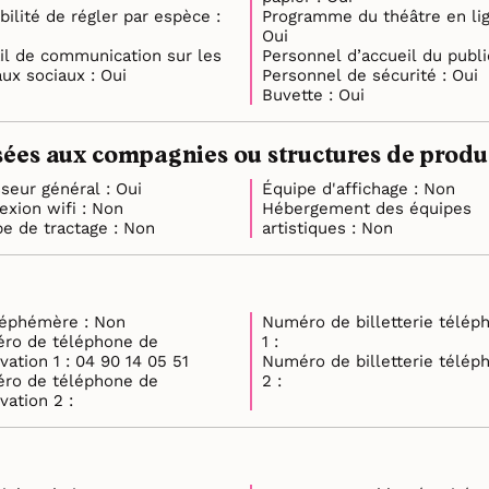
bilité de régler par espèce :
Programme du théâtre en lig
Oui
il de communication sur les
réseaux sociaux : Oui
Personnel de sécurité : Oui
Buvette : Oui
ées aux compagnies ou structures de product
Régisseur général : Oui
Équipe d'affichage : Non
Connexion wifi : Non
Hébergement des équipes
Équipe de tractage : Non
artistiques : Non
Lieu éphémère : Non
Numéro de billetterie télép
ro de téléphone de
1 :
réservation 1 : 04 90 14 05 51
Numéro de billetterie télép
ro de téléphone de
2 :
réservation 2 :