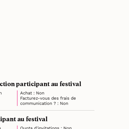
ion participant au festival
m
Achat : Non
Facturez-vous des frais de
communication ? : Non
pant au festival
n
Quota d'invitations : Non