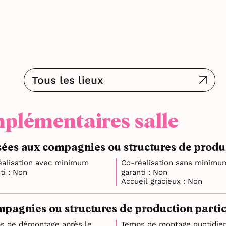
Tous les lieux
plémentaires salle
ées aux compagnies ou structures de product
éalisation avec minimum
Co-réalisation sans minimu
garanti : Non
garanti : Non
Accueil gracieux : Non
mpagnies ou structures de production partici
s de démontage après le
Temps de montage quotidie