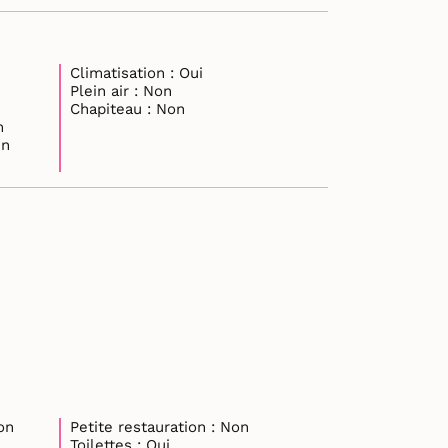
Climatisation : Oui
Plein air : Non
Chapiteau : Non
10m
en
on
Petite restauration : Non
Toilettes : Oui