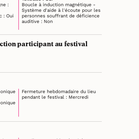
ne :
Boucle à induction magnétique -
Système d'aide à l'écoute pour les
Personnel d’accueil du public : Oui
personnes souffrant de déficience
auditive : Non
ion participant au festival
honique
Fermeture hebdomadaire du lieu
pendant le festival : Mercredi
honique