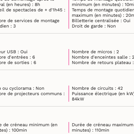
festival (en heures) : 8h
minimum (en minutes) 
il de spectacles de + d'1h45 :
Temps de montage quotidie
maximum (en minutes
re de services de montage
Billetterie centralisée : Oui
quotidien : 3
Droit de garde : Non
Lecteur USB : Oui
Nombre de micros : 2
Nombre d'entrées : 6
Nombre d'enceintes salle
Nombre de sorties : 6
Nombre d
Écran ou cyclorama : Non
Nombre de circuits : 42
re de projecteurs communs :
Puissance électrique (en kW)
84kW
e de créneau minimum (en
Durée de créneau maximum
minutes) : 100min
minutes) : 110min