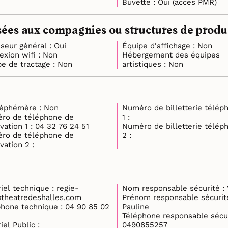
Buvette : Oui (accès PMR)
ées aux compagnies ou structures de product
Régisseur général : Oui
Équipe d'affichage : Non
Connexion wifi : Non
Hébergement des équipes
Équipe de tractage : Non
artistiques : Non
Lieu éphémère : Non
Numéro de billetterie télép
ro de téléphone de
1 :
réservation 1 : 04 32 76 24 51
Numéro de billetterie télép
ro de téléphone de
2 :
réservation 2 :
l technique : regie-
Nom res
theatredeshalles.com
Prénom responsable sécurité
ne technique : 04 90 85 02
Pauline
Téléphone responsable sécur
iel Public :
0490855257