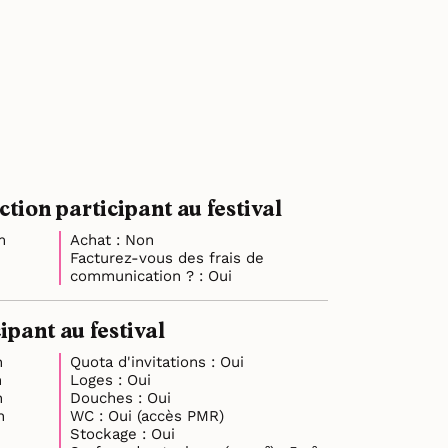
ion participant au festival
m
Achat : Non
Facturez-vous des frais de
communication ? : Oui
pant au festival
n
Quota d'invitations : Oui
in
Loges : Oui
n
Douches : Oui
1min
WC : Oui (accès PMR)
Stockage : Oui