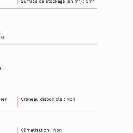
Surface de stockage (en m²) : 5m²
 : 2
e retours plateau : 0
 :
 (en
Créneau disponible : Non
Climatisation : Non