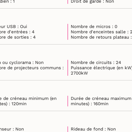
quotidien : 1
Droit de garde : Non
Lecteur USB : Oui
Nombre de micros : 0
Nombre d'entrées : 4
Nombre d'enceintes salle
Nombre de sorties : 4
Nombre d
Écran ou cyclorama : Non
Nombre de circuits : 24
re de projecteurs communs :
Puissance électrique (en kW)
2700kW
e de créneau minimum (en
Durée de créneau maximum
minutes) : 120min
minutes) : 160min
Ascenseur : Non
Rideau de fond : Non