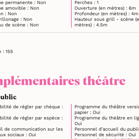
Rampe permanente : Non
Perches : 1
Rampe amovible : Non
Ouverture (en mètres) : 6m
Balcon : Non
Profondeur (en mètres) : 4m
Pendrillonage : Non
Hauteur sous grill - scène (
Rideau de scène : Non
mètres) : 4.5m
Jauge : 155
plémentaires théâtre
public
bilité de régler par chèque :
Programme du théâtre versi
papier : Oui
bilité de régler par espèce :
Programme du théâtre en lig
Oui
il de communication sur les
réseaux sociaux : Oui
Personnel de sécurité : Oui