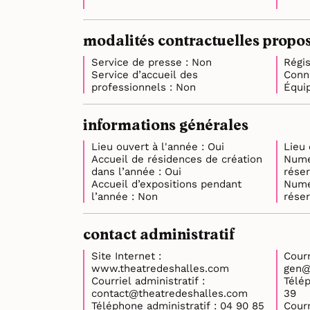
modalités contractuelles propos
Service de presse : Non
Service d’accueil des
professionnels : Non
informations générales
Lieu ouvert à l'année : Oui
Accueil de résidences de création
Numé
dans l’année : Oui
Accueil d’expositions pendant
Numé
l’année : Non
contact administratif
Site Internet :
Courrie
www.theatredeshalles.com
gen@
Courriel administratif :
Télépho
contact@theatredeshalles.com
39
Téléphone administratif : 04 90 85
Courr