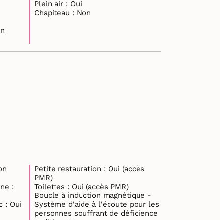
Plein air : Oui
Chapiteau : Non
en
on
Petite restauration : Oui (accès
PMR)
ne :
Toilettes : Oui (accès PMR)
Boucle à induction magnétique -
Personnel d’accueil du public : Oui
Système d'aide à l'écoute pour les
personnes souffrant de déficience