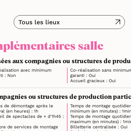
Tous les lieux
plémentaires salle
ées aux compagnies ou structures de product
éalisation avec minimum
Co-réalisation sans minimu
garanti : Non
garanti : Oui
Accueil gracieux : Oui
mpagnies ou structures de production partici
s de démontage après le
Temps de montage quotidie
festival (en heures) : 1h
minimum (en minutes) : 1m
il de spectacles de + d'1h45 :
Temps de montage quotidie
maximum (en minutes) : 
re de services de montage
Billetterie centralisée : Oui