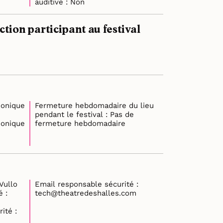
auditive : Non
ion participant au festival
honique
Fermeture hebdomadaire du lieu
pendant le festival : Pas de
honique
fermeture hebdomadaire
ponsable sécurité : Vullo
Email responsable sécurité :
 :
tech@theatredeshalles.com
ité :