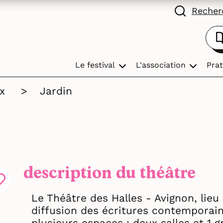
Recherc
Le festival
L'association
Prat
x
>
Jardin
description du théâtre
Le Théâtre des Halles - Avignon, lie
diffusion des écritures contemporain
plusieurs espaces : deux salles et 1 g