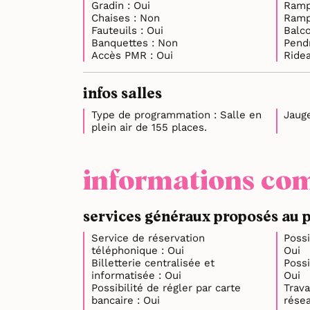
Gradin : Oui
Chaises : Non
Fauteuils : Oui
Banquettes : Non
Accès PMR : Oui
infos salles
Type de programmation : Salle en
plein air de 155 places.
informations com
services généraux proposés au 
Service de réservation
Possi
téléphonique : Oui
Oui
Billetterie centralisée et
Possi
informatisée : Oui
Oui
Possibilité de régler par carte
Trava
bancaire : Oui