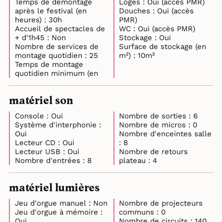
Temps de démontage
Loges : Oui (accès PMR)
après le festival (en
Douches : Oui (accès
heures) : 30h
PMR)
Accueil de spectacles de
WC : Oui (accès PMR)
+ d'1h45 : Non
Stockage : Oui
Nombre de services de
Surface de stockage (en
montage quotidien : 25
m²) : 10m²
Temps de montage
quotidien minimum (en
matériel son
Console : Oui
Nombre de sorties : 6
Système d'interphonie :
Nombre de micros : 0
Oui
Nombre d'enceintes salle
Lecteur CD : Oui
: 8
Lecteur USB : Oui
Nombre de retours
Nombre d'entrées : 8
plateau : 4
matériel lumières
Jeu d'orgue manuel : Non
Nombre de projecteurs
Jeu d'orgue à mémoire :
communs : 0
Oui
Nombre de circuits : 140