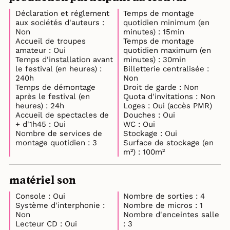
Déclaration et réglement
Temps de montage
aux sociétés d'auteurs :
quotidien minimum (en
Non
minutes) : 15min
Accueil de troupes
Temps de montage
amateur : Oui
quotidien maximum (en
Temps d'installation avant
minutes) : 30min
le festival (en heures) :
Billetterie centralisée :
240h
Non
Temps de démontage
Droit de garde : Non
après le festival (en
Quota d'invitations : Non
heures) : 24h
Loges : Oui (accès PMR)
Accueil de spectacles de
Douches : Oui
+ d'1h45 : Oui
WC : Oui
Nombre de services de
Stockage : Oui
montage quotidien : 3
Surface de stockage (en
m²) : 100m²
matériel son
Console : Oui
Nombre de sorties : 4
Système d'interphonie :
Nombre de micros : 1
Non
Nombre d'enceintes salle
Lecteur CD : Oui
: 3