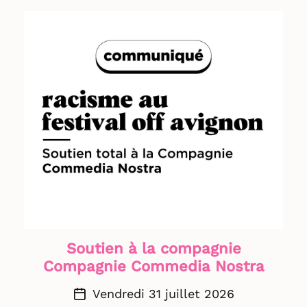
production et théâtres d’avoir fait vivre
cette édition anniversaire et soufflé les 60
bougies du festival Off Avignon. Rendez-
vous l’année prochaine ! 🌴 L'équipe
d'Avignon Festival & Compagnies part en
congés prochainement. Les services seront
fermés à partir du 3 août jusqu'au 4
septembre. 📷© Eloïse Villaret
Soutien à la compagnie
Compagnie Commedia Nostra
Vendredi 31 juillet 2026