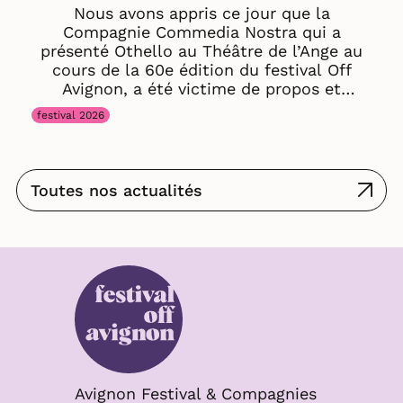
Nous avons appris ce jour que la
Compagnie Commedia Nostra qui a
présenté Othello au Théâtre de l’Ange au
cours de la 60e édition du festival Off
Avignon, a été victime de propos et
d’insultes à caractère raciste. Nous
festival 2026
condamnons avec la plus grande fermeté
ces agissements intolérables et apportons
notre soutien plein et entier aux artistes
ainsi qu’à l’ensemble des membres de la
Toutes nos actualités
compagnie et saluons son courage face à
ces faits et les remercions de les avoir
dénoncés publiquement. Au-delà de la
situation, nous souhaitons dénoncer ici
avec force le racisme au sein du festival
Off Avignon et ce sous toutes ses formes :
propos, insultes, comportements
discriminatoires, préjugés, mises à l’écart,
intimidations, violences, discriminations
directes ou indirectes. Aucun acte raciste
ne saurait être minimisé, banalisé ou
Avignon Festival & Compagnies