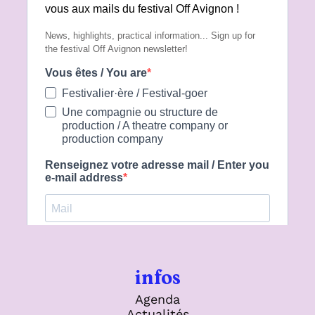
de création ne peut exister sans le respect
de la dignité humaine. Défendre le festival
Off Avignon, c’est défendre un espace
ouvert à toutes et à tous, fondé sur
l’égalité, l’adelphité et le refus absolu de
toute discrimination. -- Pour le Conseil
d'administration d'Avignon Festival &
Compagnies (AF&C), Laurent Domingos et
Raymond Yana, Coprésidents Harold David,
Directeur délégué
infos
Agenda
Actualités