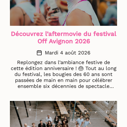
Découvrez l’aftermovie du festival
Off Avignon 2026
Mardi 4 août 2026
Replongez dans l’ambiance festive de
cette édition anniversaire ! 🎂 Tout au long
du festival, les bougies des 60 ans sont
passées de main en main pour célébrer
ensemble six décennies de spectacle
vivant. Un immense merci à toutes celles
et ceux qui ont fait vivre cette 60ᵉ édition.
💛 Bon visionnage ! 🍿 Aftermovie © Jean-
Paul Abjean Salcedo (hirohume.com)