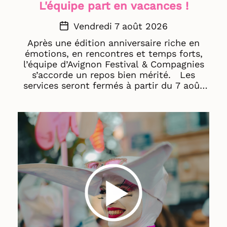
L'équipe part en vacances !
Vendredi 7 août 2026
Après une édition anniversaire riche en
émotions, en rencontres et temps forts,
l’équipe d’Avignon Festival & Compagnies
s’accorde un repos bien mérité. Les
services seront fermés à partir du 7 août
jusqu'au : · 24 août pour les
professionnel·les · 4 septembre pour les
publics Rendez-vous à la rentrée pour
préparer ensemble l’édition 2027 du
festival Off Avignon ! Très bel été à vous
et à bientôt ! ☀️ © AF&C - Violaine Plagne