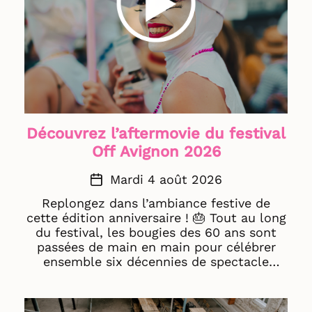
Découvrez l’aftermovie du festival
Off Avignon 2026
Mardi 4 août 2026
Replongez dans l’ambiance festive de
cette édition anniversaire ! 🎂 Tout au long
du festival, les bougies des 60 ans sont
passées de main en main pour célébrer
ensemble six décennies de spectacle
vivant. Un immense merci à toutes celles
et ceux qui ont fait vivre cette 60ᵉ édition.
💛 Bon visionnage ! 🍿 Aftermovie © Jean-