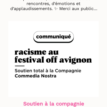
rencontres, d’émotions et
d’applaudissements. ✨ Merci aux publics,
artistes, compagnies, structures de
production et théâtres d’avoir fait vivre
cette édition anniversaire et soufflé les 60
bougies du festival Off Avignon. Rendez-
vous l’année prochaine ! 🌴 L'équipe
d'Avignon Festival & Compagnies part en
congés prochainement. Les services seront
fermés à partir du 3 août jusqu'au 4
septembre. 📷© Eloïse Villaret
Soutien à la compagnie