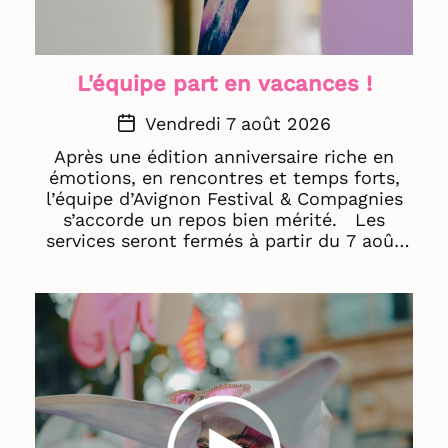
L'équipe part en vacances !
Vendredi 7 août 2026
Après une édition anniversaire riche en
émotions, en rencontres et temps forts,
l’équipe d’Avignon Festival & Compagnies
s’accorde un repos bien mérité. Les
services seront fermés à partir du 7 août
jusqu'au : · 24 août pour les
professionnel·les · 4 septembre pour les
publics Rendez-vous à la rentrée pour
préparer ensemble l’édition 2027 du
festival Off Avignon ! Très bel été à vous
et à bientôt ! ☀️ © AF&C - Violaine Plagne