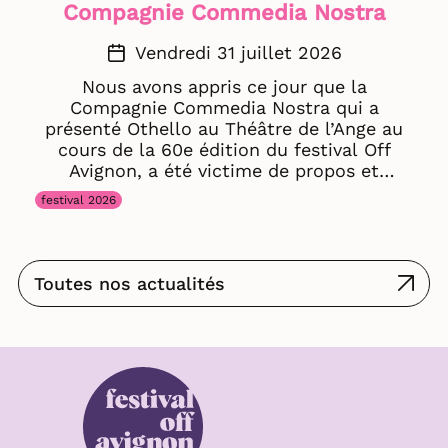
Compagnie Commedia Nostra
Vendredi 31 juillet 2026
Nous avons appris ce jour que la
Compagnie Commedia Nostra qui a
présenté Othello au Théâtre de l’Ange au
cours de la 60e édition du festival Off
Avignon, a été victime de propos et
d’insultes à caractère raciste. Nous
festival 2026
condamnons avec la plus grande fermeté
ces agissements intolérables et apportons
notre soutien plein et entier aux artistes
ainsi qu’à l’ensemble des membres de la
Toutes nos actualités
compagnie et saluons son courage face à
ces faits et les remercions de les avoir
dénoncés publiquement. Au-delà de la
situation, nous souhaitons dénoncer ici
avec force le racisme au sein du festival
Off Avignon et ce sous toutes ses formes :
propos, insultes, comportements
discriminatoires, préjugés, mises à l’écart,