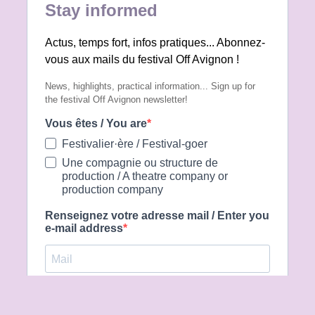
racisme. Une cellule d’écoute est
disponible à :
safer@festivaloffavignon.com. La liberté
de création ne peut exister sans le respect
de la dignité humaine. Défendre le festival
Off Avignon, c’est défendre un espace
ouvert à toutes et à tous, fondé sur
l’égalité, l’adelphité et le refus absolu de
toute discrimination. -- Pour le Conseil
d'administration d'Avignon Festival &
Compagnies (AF&C), Laurent Domingos et
Raymond Yana, Coprésidents Harold David,
Directeur délégué