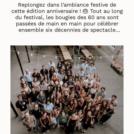
Replongez dans l’ambiance festive de
cette édition anniversaire ! 🎂 Tout au long
du festival, les bougies des 60 ans sont
passées de main en main pour célébrer
ensemble six décennies de spectacle
vivant. Un immense merci à toutes celles
et ceux qui ont fait vivre cette 60ᵉ édition.
💛 Bon visionnage ! 🍿 Aftermovie © Jean-
Paul Abjean Salcedo (hirohume.com)