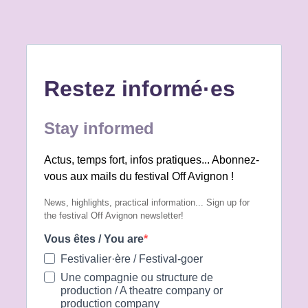
appartenance sociale réelle ou supposée.
Nous appelons également l’ensemble des
lieux, compagnies, équipes, partenaires,
institutions et professionnel·les participant
au festival Off Avignon à faire preuve de la
plus grande vigilance et à agir
collectivement pour prévenir, signaler et
combattre toutes les manifestations de
racisme. Une cellule d’écoute est
disponible à :
safer@festivaloffavignon.com. La liberté
de création ne peut exister sans le respect
de la dignité humaine. Défendre le festival
Off Avignon, c’est défendre un espace
ouvert à toutes et à tous, fondé sur
l’égalité, l’adelphité et le refus absolu de
toute discrimination. -- Pour le Conseil
d'administration d'Avignon Festival &
Compagnies (AF&C), Laurent Domingos et
Raymond Yana, Coprésidents Harold David,
Directeur délégué