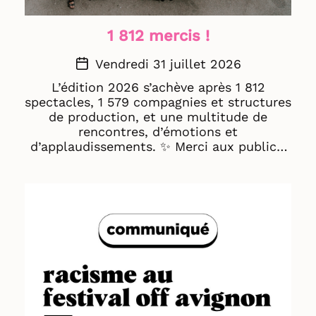
1 812 mercis !
Vendredi 31 juillet 2026
L’édition 2026 s’achève après 1 812
spectacles, 1 579 compagnies et structures
de production, et une multitude de
rencontres, d’émotions et
d’applaudissements. ✨ Merci aux publics,
artistes, compagnies, structures de
production et théâtres d’avoir fait vivre
cette édition anniversaire et soufflé les 60
bougies du festival Off Avignon. Rendez-
vous l’année prochaine ! 🌴 L'équipe
d'Avignon Festival & Compagnies part en
congés prochainement. Les services seront
fermés à partir du 3 août jusqu'au 4
septembre. 📷© Eloïse Villaret