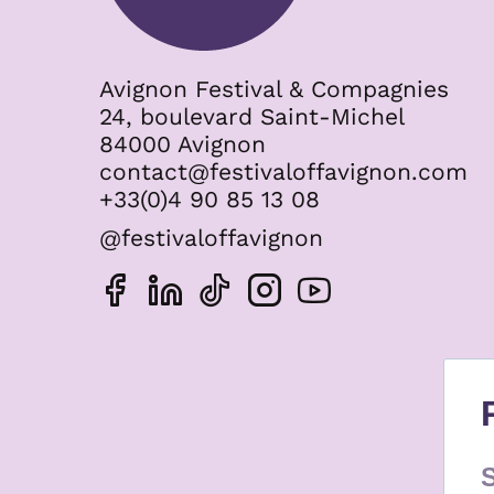
Com
con
Les
Avignon Festival & Compagnies
fer
24, boulevard Saint-Michel
aoû
84000 Avignon
sep
contact@festivaloffavignon.com
Vill
+33(0)4 90 85 13 08
@festivaloffavignon