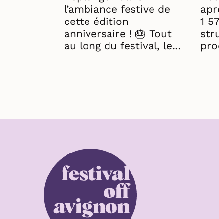
l’ambiance festive de
apr
cette édition
1 5
anniversaire ! 🎂 Tout
str
au long du festival, les
pro
bougies des 60 ans
mul
sont passées de main
ren
en main pour célébrer
et 
ensemble six décennies
✨ M
de spectacle vivant. Un
art
immense merci à
str
toutes celles et ceux
pro
qui ont fait vivre cette
d’av
60ᵉ édition. 💛 Bon
édi
visionnage ! 🍿
sou
Aftermovie © Jean-
du 
Paul Abjean Salcedo
Ren
(hirohume.com)
pro
d'A