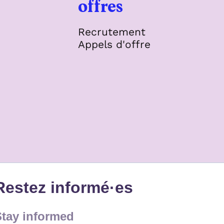
offres
son courage face à 
pagnies part en
faits et les remerci
gés prochainement.
Recrutement
de les avoir dénonc
 services seront
Appels d'offre
publiquement. Au-d
més à partir du 3
de la situation, nou
t jusqu'au 4
souhaitons dénonce
tembre. 📷© Eloïse
ici avec force le
aret
racisme au sein du
festival Off Avignon
ce sous toutes ses
formes : propos,
insultes,
comportements
discriminatoires,
préjugés, mises à
l’écart, intimidation
violences,
discriminations