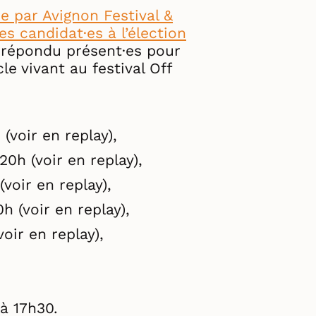
e par Avignon Festival &
s candidat·es à l’élection
t répondu présent·es pour
le vivant au festival Off
 (
voir en replay
),
20h (
voir en replay
),
(
voir en replay
),
0h (
voir en replay
),
voir en replay
),
 à 17h30.