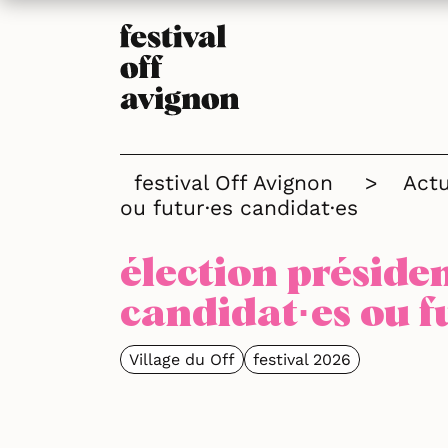
festival Off Avignon
>
Actu
ou futur·es candidat·es
élection présiden
candidat·es ou f
Village du Off
festival 2026