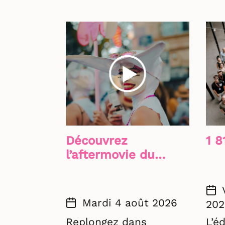
Découvrez
1 8
l’aftermovie du
festival Off Avignon
2026
Mardi 4 août 2026
202
Replongez dans
L’é