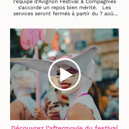
l’équipe d’Avignon Festival & Compagnies
s’accorde un repos bien mérité. Les
services seront fermés à partir du 7 août
jusqu'au : · 24 août pour les
professionnel·les · 4 septembre pour les
publics Rendez-vous à la rentrée pour
préparer ensemble l’édition 2027 du
festival Off Avignon ! Très bel été à vous
et à bientôt ! ☀️ © AF&C - Violaine Plagne
Découvrez l’aftermovie du festival