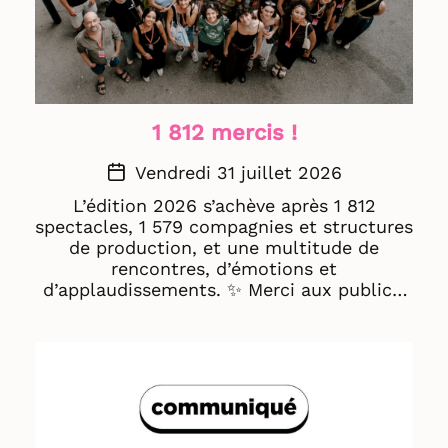
1 812 mercis !
Vendredi 31 juillet 2026
L’édition 2026 s’achève après 1 812
spectacles, 1 579 compagnies et structures
de production, et une multitude de
rencontres, d’émotions et
d’applaudissements. ✨ Merci aux publics,
artistes, compagnies, structures de
production et théâtres d’avoir fait vivre
cette édition anniversaire et soufflé les 60
bougies du festival Off Avignon. Rendez-
vous l’année prochaine ! 🌴 L'équipe
d'Avignon Festival & Compagnies part en
congés prochainement. Les services seront