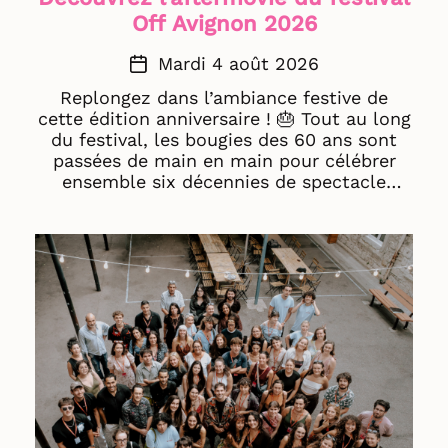
Off Avignon 2026
Mardi 4 août 2026
Replongez dans l’ambiance festive de
cette édition anniversaire ! 🎂 Tout au long
du festival, les bougies des 60 ans sont
passées de main en main pour célébrer
ensemble six décennies de spectacle
vivant. Un immense merci à toutes celles
et ceux qui ont fait vivre cette 60ᵉ édition.
💛 Bon visionnage ! 🍿 Aftermovie © Jean-
Paul Abjean Salcedo (hirohume.com)