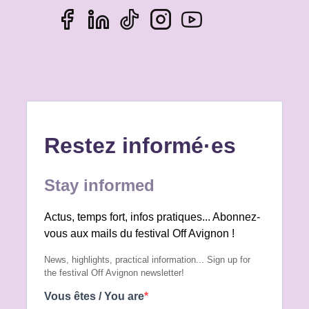
ne devrait avoir à subir des humiliations,
des insultes ou des discriminations en
raison de son origine, de sa couleur de
peau, de sa religion ou de son
appartenance sociale réelle ou supposée.
Nous appelons également l’ensemble des
lieux, compagnies, équipes, partenaires,
institutions et professionnel·les participant
au festival Off Avignon à faire preuve de la
plus grande vigilance et à agir
collectivement pour prévenir, signaler et
combattre toutes les manifestations de
racisme. Une cellule d’écoute est
disponible à :
safer@festivaloffavignon.com. La liberté
de création ne peut exister sans le respect
de la dignité humaine. Défendre le festival
Off Avignon, c’est défendre un espace
ouvert à toutes et à tous, fondé sur
l’égalité, l’adelphité et le refus absolu de
toute discrimination. -- Pour le Conseil