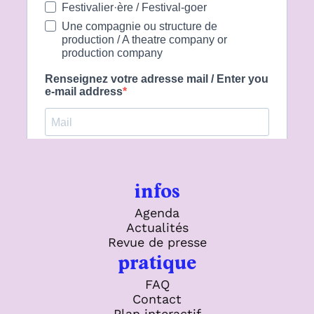
d'administration d'Avignon Festival &
Compagnies (AF&C), Laurent Domingos et
Raymond Yana, Coprésidents Harold David,
Directeur délégué
infos
Agenda
Actualités
Revue de presse
pratique
FAQ
Contact
Plan interactif